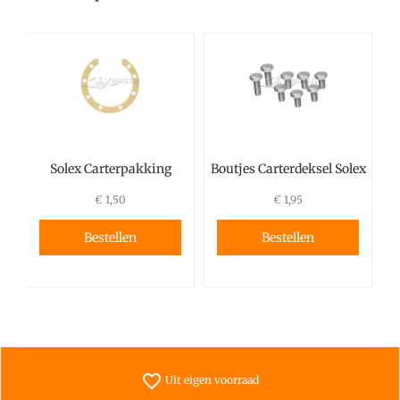
Solex Carterpakking
Boutjes Carterdeksel Solex
€ 1,50
€ 1,95
Bestellen
Bestellen
favorite_border
Uit eigen voorraad