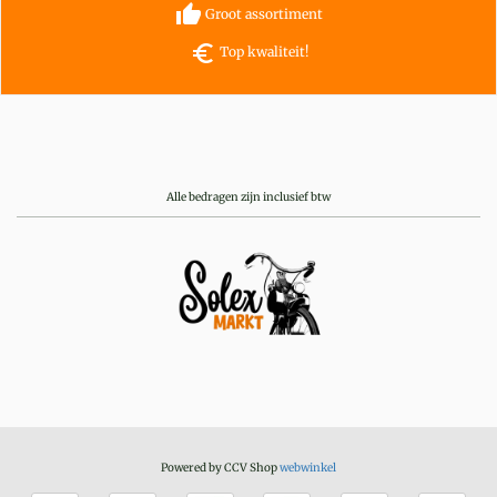
thumb_up
Groot assortiment
euro_symbol
Top kwaliteit!
Alle bedragen zijn inclusief btw
Powered by CCV Shop
webwinkel